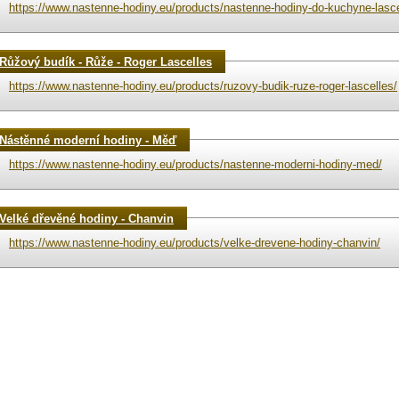
https://www.nastenne-hodiny.eu/products/nastenne-hodiny-do-kuchyne-lasce
Růžový budík - Růže - Roger Lascelles
https://www.nastenne-hodiny.eu/products/ruzovy-budik-ruze-roger-lascelles/
Nástěnné moderní hodiny - Měď
https://www.nastenne-hodiny.eu/products/nastenne-moderni-hodiny-med/
Velké dřevěné hodiny - Chanvin
https://www.nastenne-hodiny.eu/products/velke-drevene-hodiny-chanvin/