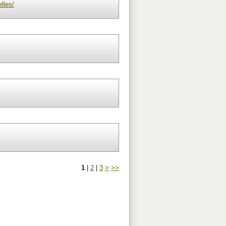
lles/
1
|
2
|
3
>
>>