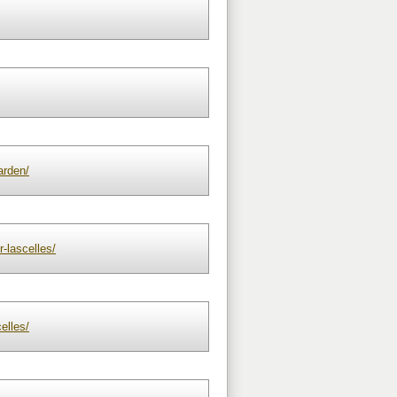
arden/
-lascelles/
elles/