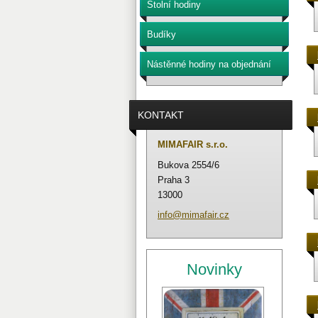
Stolní hodiny
Budíky
Nástěnné hodiny na objednání
KONTAKT
MIMAFAIR s.r.o.
Bukova 2554/6
Praha 3
13000
info@mim
afair.cz
Novinky