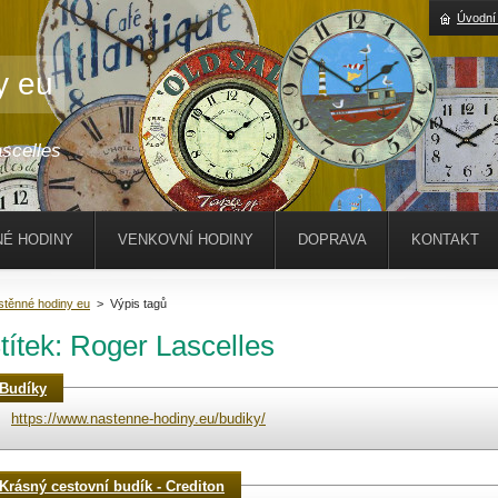
Úvodní
y eu
scelles
É HODINY
VENKOVNÍ HODINY
DOPRAVA
KONTAKT
stěnné hodiny eu
>
Výpis tagů
títek: Roger Lascelles
Budíky
https://www.nastenne-hodiny.eu/budiky/
Krásný cestovní budík - Crediton