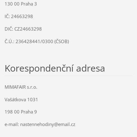
130 00 Praha 3
IČ: 24663298
DIČ: CZ24663298
Č.Ú.: 236428441/0300 (ČSOB)
Korespondenční adresa
MIMAFAIR s.r.o.
Vašátkova 1031
198 00 Praha 9
e-mail: nastennehodiny@email.cz