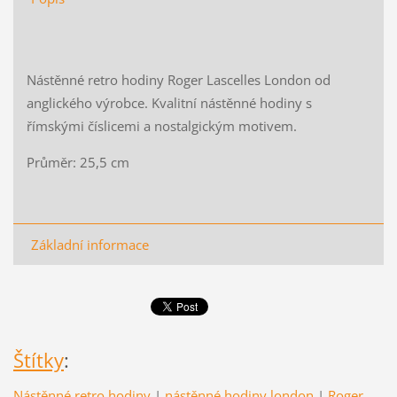
Nástěnné retro hodiny Roger Lascelles London od
anglického výrobce. Kvalitní nástěnné hodiny s
římskými číslicemi a nostalgickým motivem.
Průměr: 25,5 cm
Základní informace
Štítky
:
Nástěnné retro hodiny
|
nástěnné hodiny london
|
Roger