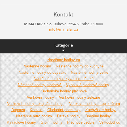
Kontakt
MIMAFAIR s.r.o.
Bukova 2554/6
Praha 3
13000
info@mim
afair.cz
Kategorie
Nástěnné hodiny eu
Nástěnné hodiny
Nástěnné hodiny do kuchyně
Nástěnné hodiny do obýváku
Nástěnné hodiny velké
Nástěnné hodiny s kyvadlem dětské
Nástěnné hodiny plechové
Vypouklé plechové hodiny
Kuchyňské hodiny plechové
Venkovní hodiny
Venkovní hodiny železné
Venkovní hodiny - originální design
Venkovní hodiny s teploměrem
Doprava
Kontakt
Obchodní podmínky
Kuchyňské hodiny
Nástěnné retro hodiny
Dětské hodiny
Dřevěné hodiny
Kyvadlové hodiny
Stolní hodiny
Plechové cedule
Velkoobchod