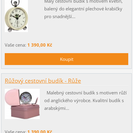
Malý cestovní budík s motivem květin,
balený do elegantní plechové krabičky
pro snadnější...
Vaše cena:
1 390,00 Kč
Růžový cestovní budík - Růže
Malebný cestovní budík s motivem růží
od anglického výrobce. Kvalitní budík s
arabskými...
Vaše cena:
1 390,00 Kč