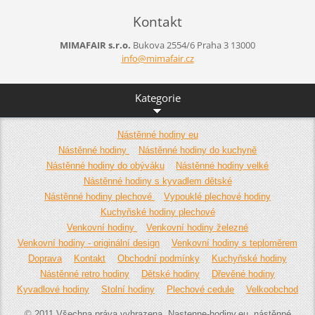
Kontakt
MIMAFAIR s.r.o.
Bukova 2554/6
Praha 3
13000
info@mim
afair.cz
Kategorie
Nástěnné hodiny eu
Nástěnné hodiny
Nástěnné hodiny do kuchyně
Nástěnné hodiny do obýváku
Nástěnné hodiny velké
Nástěnné hodiny s kyvadlem dětské
Nástěnné hodiny plechové
Vypouklé plechové hodiny
Kuchyňské hodiny plechové
Venkovní hodiny
Venkovní hodiny železné
Venkovní hodiny - originální design
Venkovní hodiny s teploměrem
Doprava
Kontakt
Obchodní podmínky
Kuchyňské hodiny
Nástěnné retro hodiny
Dětské hodiny
Dřevěné hodiny
Kyvadlové hodiny
Stolní hodiny
Plechové cedule
Velkoobchod
© 2011 Všechna práva vyhrazena. Nastenne-hodiny.eu, nástěnné