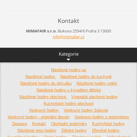
Kontakt
MIMAFAIR s.r.o.
Bukova 2554/6
Praha 3
13000
info@mim
afair.cz
Kategorie
Nástěnné hodiny eu
Nástěnné hodiny
Nástěnné hodiny do kuchyně
Nástěnné hodiny do obýváku
Nástěnné hodiny velké
Nástěnné hodiny s kyvadlem dětské
Nástěnné hodiny plechové
Vypouklé plechové hodiny
Kuchyňské hodiny plechové
Venkovní hodiny
Venkovní hodiny železné
Venkovní hodiny - originální design
Venkovní hodiny s teploměrem
Doprava
Kontakt
Obchodní podmínky
Kuchyňské hodiny
Nástěnné retro hodiny
Dětské hodiny
Dřevěné hodiny