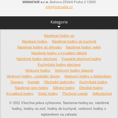
MIMAFAIR s.r.o.
Bukova 2554/6
Praha 3
13000
info@mim
afair.cz
Kategorie
Nástěnné hodiny eu
Nástěnné hodiny
Nástěnné hodiny do kuchyně
Nástěnné hodiny do obýváku
Nástěnné hodiny velké
Nástěnné hodiny s kyvadlem dětské
Nástěnné hodiny plechové
Vypouklé plechové hodiny
Kuchyňské hodiny plechové
Venkovní hodiny
Venkovní hodiny železné
Venkovní hodiny - originální design
Venkovní hodiny s teploměrem
Doprava
Kontakt
Obchodní podmínky
Kuchyňské hodiny
Nástěnné retro hodiny
Dětské hodiny
Dřevěné hodiny
Kyvadlové hodiny
Stolní hodiny
Plechové cedule
Velkoobchod
© 2011 Všechna práva vyhrazena. Nastenne-hodiny.eu, nástěnné
hodiny, hodiny na zeď, hodiny do kuchyně, venkovní hodiny s
teploměrem na zahradu