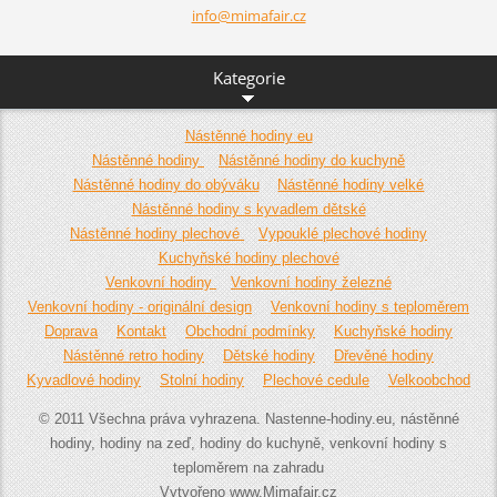
info@mim
afair.cz
Kategorie
Nástěnné hodiny eu
Nástěnné hodiny
Nástěnné hodiny do kuchyně
Nástěnné hodiny do obýváku
Nástěnné hodiny velké
Nástěnné hodiny s kyvadlem dětské
Nástěnné hodiny plechové
Vypouklé plechové hodiny
Kuchyňské hodiny plechové
Venkovní hodiny
Venkovní hodiny železné
Venkovní hodiny - originální design
Venkovní hodiny s teploměrem
Doprava
Kontakt
Obchodní podmínky
Kuchyňské hodiny
Nástěnné retro hodiny
Dětské hodiny
Dřevěné hodiny
Kyvadlové hodiny
Stolní hodiny
Plechové cedule
Velkoobchod
© 2011 Všechna práva vyhrazena. Nastenne-hodiny.eu, nástěnné
hodiny, hodiny na zeď, hodiny do kuchyně, venkovní hodiny s
teploměrem na zahradu
Vytvořeno www.Mimafair.cz