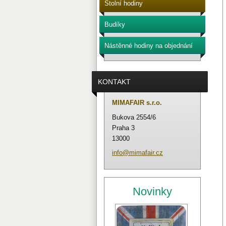
Stolní hodiny
Budíky
Nástěnné hodiny na objednání
KONTAKT
MIMAFAIR s.r.o.
Bukova 2554/6
Praha 3
13000
info@mim
afair.cz
Novinky