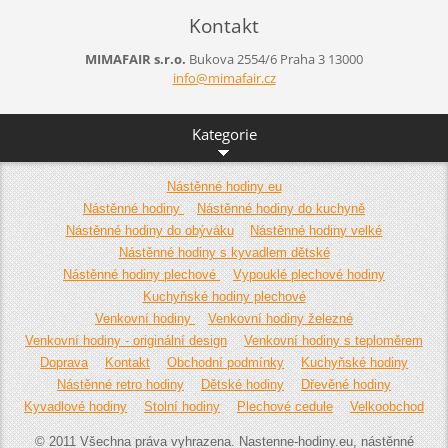
Kontakt
MIMAFAIR s.r.o.
Bukova 2554/6
Praha 3
13000
info@mim
afair.cz
Kategorie
Nástěnné hodiny eu
Nástěnné hodiny
Nástěnné hodiny do kuchyně
Nástěnné hodiny do obýváku
Nástěnné hodiny velké
Nástěnné hodiny s kyvadlem dětské
Nástěnné hodiny plechové
Vypouklé plechové hodiny
Kuchyňské hodiny plechové
Venkovní hodiny
Venkovní hodiny železné
Venkovní hodiny - originální design
Venkovní hodiny s teploměrem
Doprava
Kontakt
Obchodní podmínky
Kuchyňské hodiny
Nástěnné retro hodiny
Dětské hodiny
Dřevěné hodiny
Kyvadlové hodiny
Stolní hodiny
Plechové cedule
Velkoobchod
© 2011 Všechna práva vyhrazena. Nastenne-hodiny.eu, nástěnné