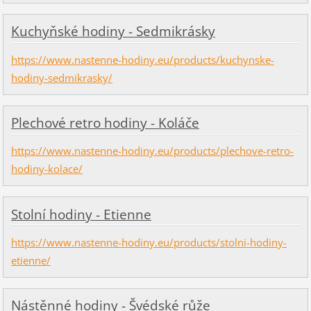
Kuchyňské hodiny - Sedmikrásky
https://www.nastenne-hodiny.eu/products/kuchynske-
hodiny-sedmikrasky/
Plechové retro hodiny - Koláče
https://www.nastenne-hodiny.eu/products/plechove-retro-
hodiny-kolace/
Stolní hodiny - Etienne
https://www.nastenne-hodiny.eu/products/stolni-hodiny-
etienne/
Nástěnné hodiny - Švédské růže