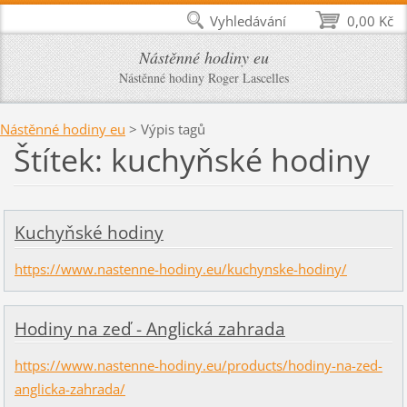
Vyhledávání
0,00 Kč
Nástěnné hodiny eu
Nástěnné hodiny Roger Lascelles
Nástěnné hodiny eu
>
Výpis tagů
Štítek: kuchyňské hodiny
Kuchyňské hodiny
https://www.nastenne-hodiny.eu/kuchynske-hodiny/
Hodiny na zeď - Anglická zahrada
https://www.nastenne-hodiny.eu/products/hodiny-na-zed-
anglicka-zahrada/