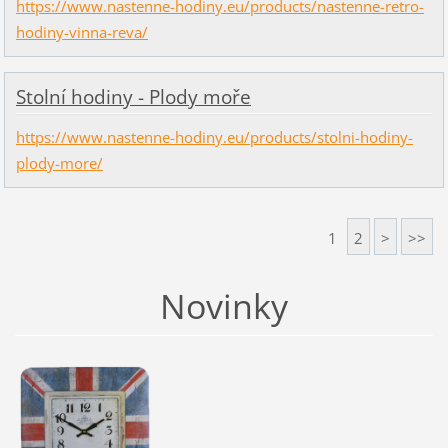
https://www.nastenne-hodiny.eu/products/nastenne-retro-
hodiny-vinna-reva/
Stolní hodiny - Plody moře
https://www.nastenne-hodiny.eu/products/stolni-hodiny-
plody-more/
1
2
>
>>
Novinky