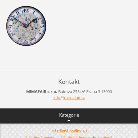
Kontakt
MIMAFAIR s.r.o.
Bukova 2554/6
Praha 3
13000
info@mim
afair.cz
Kategorie
Nástěnné hodiny eu
Nástěnné hodiny
Nástěnné hodiny do kuchyně