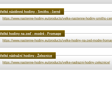
Velké nástěnné hodiny - Smiths - černé
https://www.nastenne-hodiny.eu/products/velke-nastenne-hodiny-smiths-cer
Velké hodiny na zeď - modré - Fromage
https://www.nastenne-hodiny.eu/products/velke-hodiny-na-zed-modre-froma
Velké nádražní hodiny - Železnice
https://www.nastenne-hodiny.eu/products/velke-nadrazni-hodiny-zeleznice/