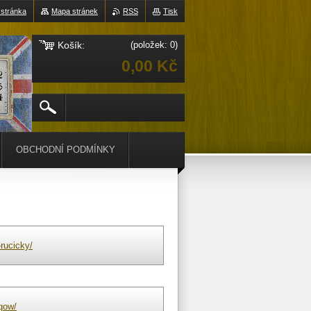
 stránka
Mapa stránek
RSS
Tisk
Košík:
(položek: 0)
0,00 Kč
OBCHODNÍ PODMÍNKY
rucicky/
gow/