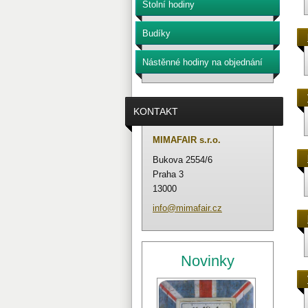
Stolní hodiny
Budíky
Nástěnné hodiny na objednání
KONTAKT
MIMAFAIR s.r.o.
Bukova 2554/6
Praha 3
13000
info@mim
afair.cz
Novinky