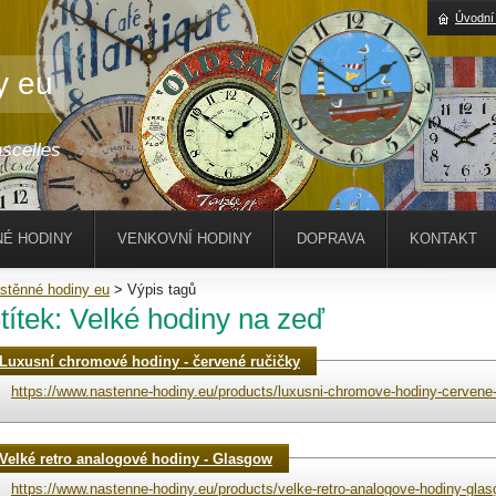
Úvodní
y eu
scelles
É HODINY
VENKOVNÍ HODINY
DOPRAVA
KONTAKT
stěnné hodiny eu
>
Výpis tagů
títek: Velké hodiny na zeď
Luxusní chromové hodiny - červené ručičky
https://www.nastenne-hodiny.eu/products/luxusni-chromove-hodiny-cervene-
Velké retro analogové hodiny - Glasgow
https://www.nastenne-hodiny.eu/products/velke-retro-analogove-hodiny-glas