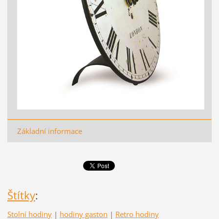
Základní informace
Štítky
:
Stolní hodiny
|
hodiny gaston
|
Retro hodiny