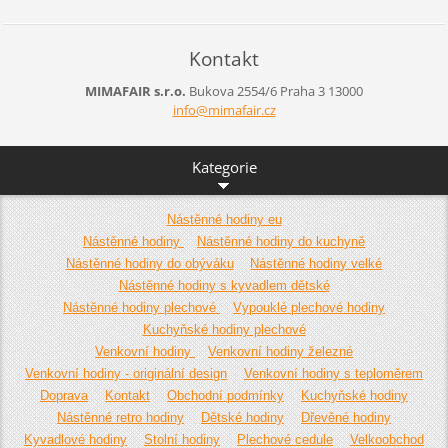
Kontakt
MIMAFAIR s.r.o.
Bukova 2554/6
Praha 3
13000
info@mim
afair.cz
Kategorie
Nástěnné hodiny eu
Nástěnné hodiny
Nástěnné hodiny do kuchyně
Nástěnné hodiny do obýváku
Nástěnné hodiny velké
Nástěnné hodiny s kyvadlem dětské
Nástěnné hodiny plechové
Vypouklé plechové hodiny
Kuchyňské hodiny plechové
Venkovní hodiny
Venkovní hodiny železné
Venkovní hodiny - originální design
Venkovní hodiny s teploměrem
Doprava
Kontakt
Obchodní podmínky
Kuchyňské hodiny
Nástěnné retro hodiny
Dětské hodiny
Dřevěné hodiny
Kyvadlové hodiny
Stolní hodiny
Plechové cedule
Velkoobchod