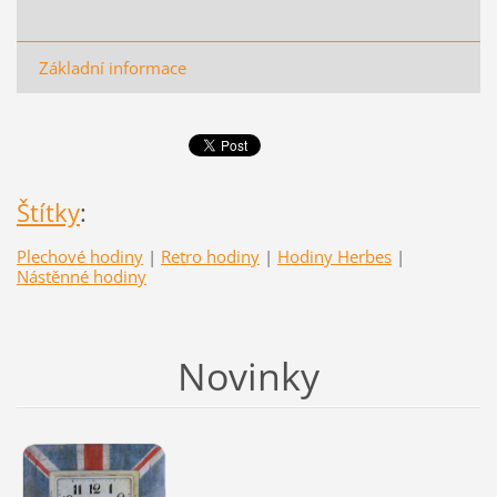
Základní informace
Štítky
:
Plechové hodiny
|
Retro hodiny
|
Hodiny Herbes
|
Nástěnné hodiny
Novinky