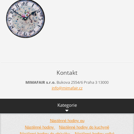
Kontakt
MIMAFAIR s.r.o.
Bukova 2554/6
Praha 3
13000
info@mim
afair.cz
Kategorie
Nástěnné hodiny eu
Nástěnné hodiny
Nástěnné hodiny do kuchyně
Nástěnné hodiny do obýváku
Nástěnné hodiny velké