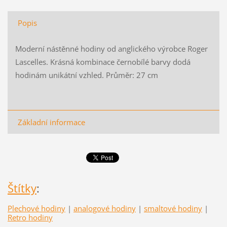
Popis
Moderní nástěnné hodiny od anglického výrobce Roger
Lascelles. Krásná kombinace černobílé barvy dodá
hodinám unikátní vzhled. Průměr: 27 cm
Základní informace
Štítky
:
Plechové hodiny
|
analogové hodiny
|
smaltové hodiny
|
Retro hodiny