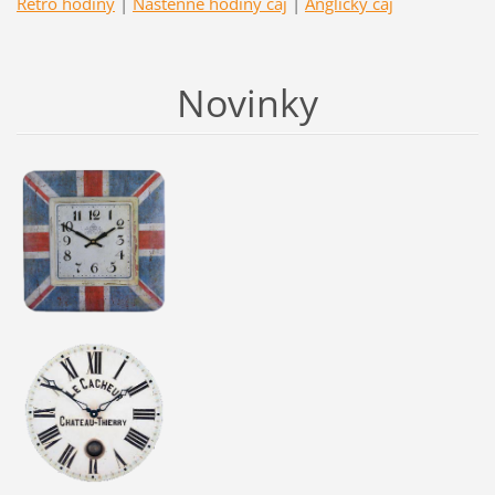
Retro hodiny
|
Nástěnné hodiny čaj
|
Anglický čaj
Novinky