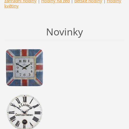
zahradní hodiny
|
Hodiny na zeď
|
dětské hodiny
|
Hodiny
květiny
Novinky