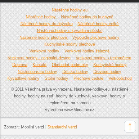
Nástěnné hodiny eu
Nástěnné hodiny
Nástěnné hodiny do kuchyně
Nástěnné hodiny do obýváku
Nástěnné hodiny velké
Nástěnné hodiny s kyvadlem dětské
Nástěnné hodiny plechové
Vypouklé plechové hodiny
Kuchyňské hodiny plechové
Venkovní hodiny
Venkovní hodiny železné
Venkovní hodiny - originální design
Venkovní hodiny s teploměrem
Doprava
Kontakt
Obchodní podmínky
Kuchyňské hodiny
Nástěnné retro hodiny
Dětské hodiny
Dřevěné hodiny
Kyvadlové hodiny
Stolní hodiny
Plechové cedule
Velkoobchod
© 2011 Všechna práva vyhrazena. Nastenne-hodiny.eu, nástěnné
hodiny, hodiny na zeď, hodiny do kuchyně, venkovní hodiny s
teploměrem na zahradu
Vytvořeno www.Mimafair.cz
Zobrazit:
Mobilní verzi
|
Standardní verzi