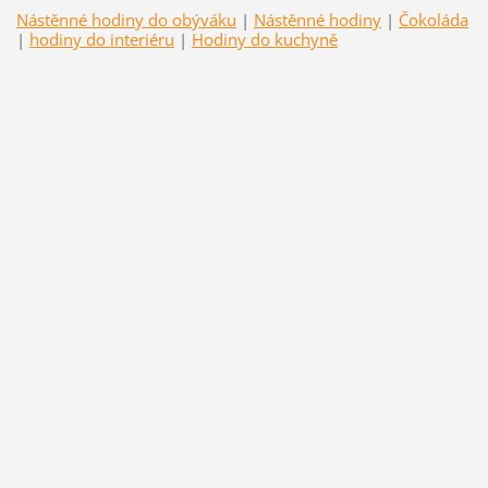
Nástěnné hodiny do obýváku
|
Nástěnné hodiny
|
Čokoláda
|
hodiny do interiéru
|
Hodiny do kuchyně