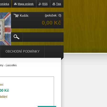
 stránka
Mapa stránek
RSS
Tisk
Košík:
(položek: 0)
0,00 Kč
OBCHODNÍ PODMÍNKY
iny - Lascelles
asc
,00 Kč
ádání