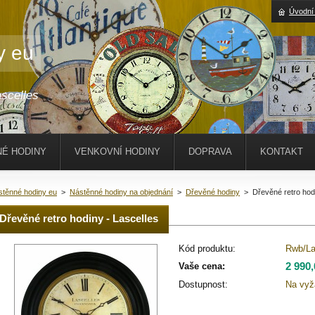
Úvodní
y eu
scelles
É HODINY
VENKOVNÍ HODINY
DOPRAVA
KONTAKT
stěnné hodiny eu
>
Nástěnné hodiny na objednání
>
Dřevěné hodiny
>
Dřevěné retro hod
Dřevěné retro hodiny - Lascelles
Kód produktu:
Rwb/L
2 990
Vaše cena:
Dostupnost:
Na vyž